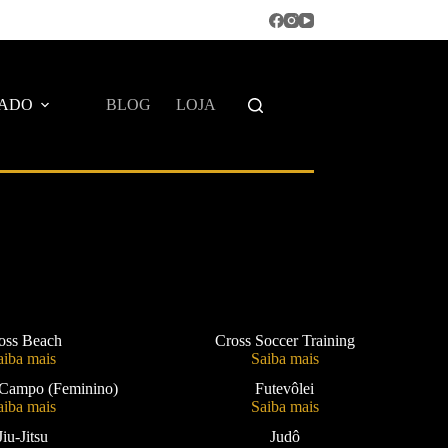
IADO
BLOG
LOJA
oss Beach
Cross Soccer Training
aiba mais
Saiba mais
 Campo (Feminino)
Futevôlei
aiba mais
Saiba mais
Jiu-Jitsu
Judô