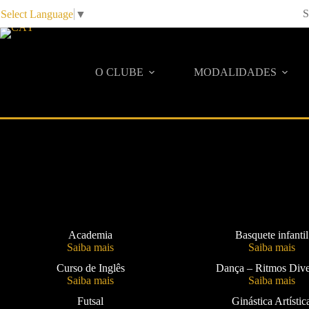
Pular
S
Select Language
▼
para
o
conteúdo
O CLUBE
MODALIDADES
Academia
Basquete infantil
Saiba mais
Saiba mais
Curso de Inglês
Dança – Ritmos Dive
Saiba mais
Saiba mais
Futsal
Ginástica Artístic