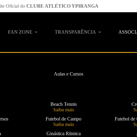
ite Oficial do
CLUBE ATLÉTICO YPIRANGA
FAN ZONE
TRANSPARÊNCIA
ASSOC
Aulas e Cursos
Beach Tennis
Cr
Saiba mais
S
rsos
Futebol de Campo
Futebol de
Saiba mais
S
a
Ginástica Rítmica