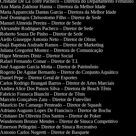
Cristiane De La Torre Pacheco – Diretora do Departamento Feminino
Ana Maria Zakhour Hanna – Diretora da Melhor Idade
Maria Apparecida Dantas Garcia – Diretora da Melhor Idade
José Domingos Chrisostomo Filho – Diretor de Sede
Manuel Almeida Pereira – Diretor de Sede
Alexandre Rodrigues Pacheco – Diretor de Sede
Roberto Souza De Pinho – Diretor de Sede
Aiello Giuseppe Antonio Neto – Diretor de Obras
Inajá Baptista Andrade Ramos – Diretor de Marketing
Juliana Gregorini Montez – Diretora de Comunicação
Higor Menezes Diniz – Diretor Social
Rafael Fernando Comar – Diretor de T.I.
José Augusto Garcia Motta – Diretor de Patrimônio
Rogerio De Aguiar Bernardo – Diretor do Conjunto Aquático
Daniel Pepe – Diretor Geral de Esportes
Carlos Rodrigo Brangati Barros – Diretor de Artes Marciais
Andrea Alice Dos Passos Silva – Diretora de Beach Tênis
Fabricio Fonseca Bianchi – Diretor de Tênis
Marcelo Gonçalves Zara – Diretor de Futevôlei
Maurício De Camargo Penteado – Diretor de Squash
Adriano Augusto Lopes De Francisco – Diretor de Bocha
Cristiano De Oliveira Dos Santos – Diretor de Poker
Wandersom Bronze Mendes – Diretor de Sinuca Competitivo
Emerson Pellegrini – Diretor de Sinuca Recreativo
Antonio Carlos Negretti – Diretor de Basquete