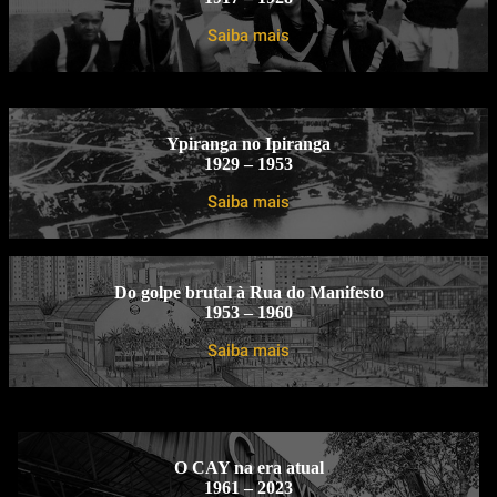
Saiba mais
Ypiranga no Ipiranga
1929 – 1953
Saiba mais
Do golpe brutal à Rua do Manifesto
1953 – 1960
Saiba mais
O CAY na era atual
1961 – 2023