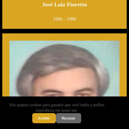
José Luiz Fioretto
1984 – 1986
Nós usamos cookies para garantir que você tenha a melhor
experiência em nosso site.
Aceitar
Recusar